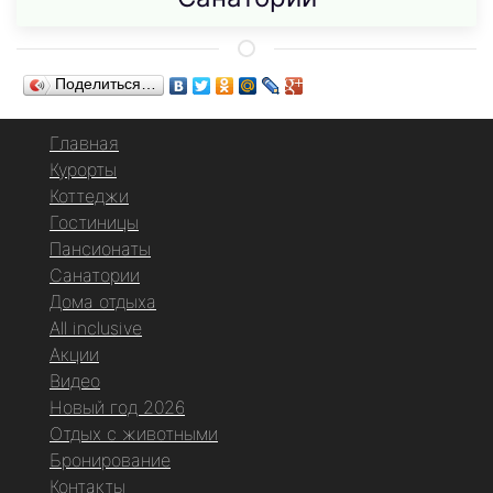
Поделиться…
Главная
Курорты
Коттеджи
Гостиницы
Пансионаты
Санатории
Дома отдыха
All inclusive
Акции
Видео
Новый год 2026
Отдых с животными
Бронирование
Контакты