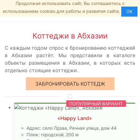
Продолжая использовать сайт, Вы соглашаетесь с
Главная страница
8 (800) 555-35-46
МЕНЮ
использованием cookies для работы и развития сайта.
Коттеджи
ОК
Коттеджи в Абхазии
С каждым годом спрос к бронированию коттеджей
в Абхазии растёт. Мы представили в каталоге
объекты размещения в Абхазии, в которых есть
отдельно стоящие коттеджи.
ЗАБРОНИРОВАТЬ КОТТЕДЖ
ПОПУЛЯРНЫЙ ВАРИАНТ
«Happy Land»
Адрес: село Лдзаа, Речная улица, дом 44
Пляж: городской, 200 м