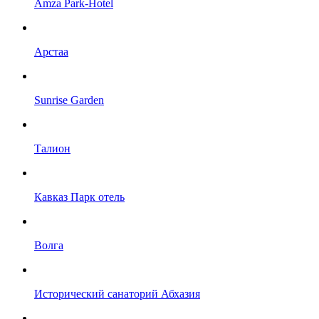
Amza Park-Hotel
Арстаа
Sunrise Garden
Талион
Кавказ Парк отель
Волга
Исторический санаторий Абхазия