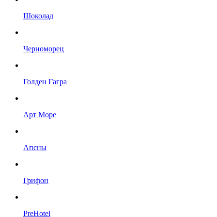
Шоколад
Черноморец
Голден Гагра
Арт Море
Апсны
Грифон
PreHotel