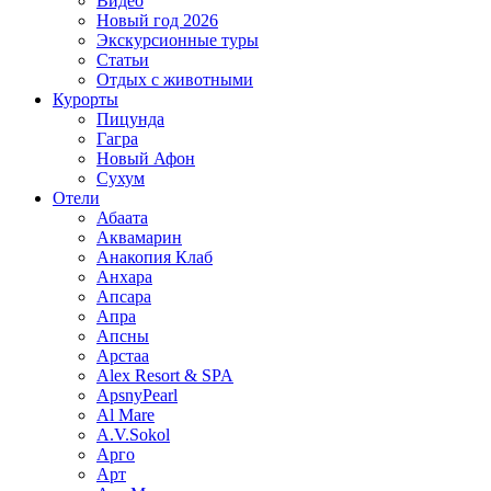
Видео
Новый год 2026
Экскурсионные туры
Статьи
Отдых с животными
Курорты
Пицунда
Гагра
Новый Афон
Сухум
Отели
Абаата
Аквамарин
Анакопия Клаб
Анхара
Апсара
Апра
Апсны
Арстаа
Alex Resort & SPA
ApsnyPearl
Al Mare
A.V.Sokol
Арго
Арт