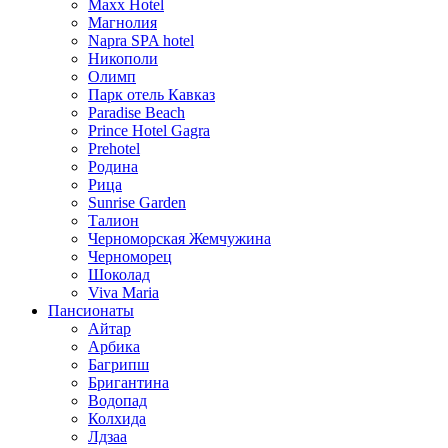
Maxx Hotel
Магнолия
Napra SPA hotel
Никополи
Олимп
Парк отель Кавказ
Paradise Beach
Prince Hotel Gagra
Prehotel
Родина
Рица
Sunrise Garden
Талион
Черноморская Жемчужина
Черноморец
Шоколад
Viva Maria
Пансионаты
Айтар
Арбика
Багрипш
Бригантина
Водопад
Колхида
Лдзаа