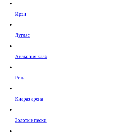
Ирэн
Дуглас
Анакопия клаб
Рица
Киараз арена
Золотые пески