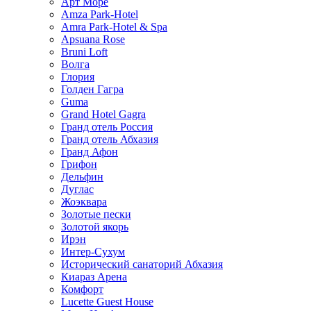
Арт Море
Amza Park-Hotel
Amra Park-Hotel & Spa
Apsuana Rose
Bruni Loft
Волга
Глория
Голден Гагра
Guma
Grand Hotel Gagra
Гранд отель Россия
Гранд отель Абхазия
Гранд Афон
Грифон
Дельфин
Дуглас
Жоэквара
Золотые пески
Золотой якорь
Ирэн
Интер-Сухум
Исторический санаторий Абхазия
Киараз Арена
Комфорт
Lucette Guest House