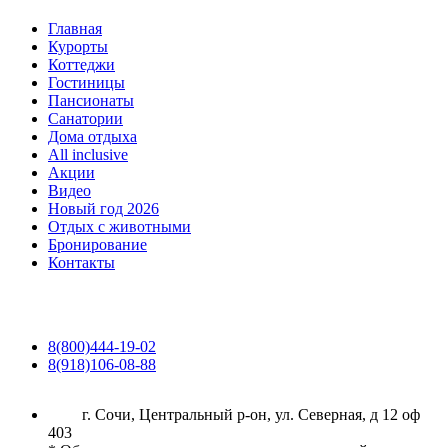
Главная
Курорты
Коттеджи
Гостиницы
Пансионаты
Санатории
Дома отдыха
All inclusive
Акции
Видео
Новый год 2026
Отдых с животными
Бронирование
Контакты
8(800)444-19-02
8(918)106-08-88
г. Сочи, Центральный р-он, ул. Северная, д 12 оф
403