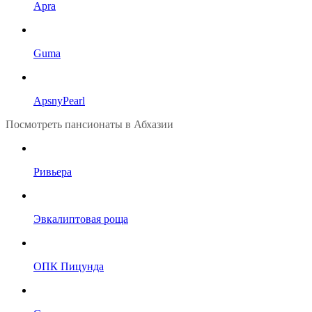
Apra
Guma
ApsnyPearl
Посмотреть пансионаты в Абхазии
Ривьера
Эвкалиптовая роща
ОПК Пицунда