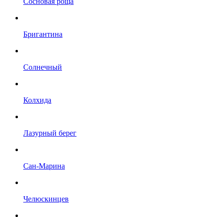
Сосновая роща
Бригантина
Солнечный
Колхида
Лазурный берег
Сан-Марина
Челюскинцев