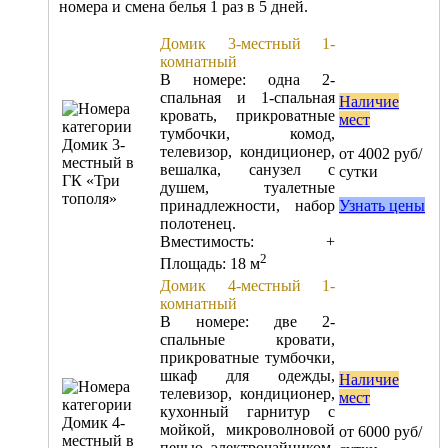
номера и смена белья 1 раз в 5 дней.
Домик 3-местный 1-
комнатный
В номере: одна 2-
спальная и 1-спальная
Наличие
кровать, прикроватные
мест
тумбочки, комод,
телевизор, кондиционер,
от 4002 руб/
вешалка, санузел с
сутки
душем, туалетные
принадлежности, набор
Узнать цены
полотенец.
Вместимость:
+
2
Площадь: 18 м
Домик 4-местный 1-
комнатный
В номере: две 2-
спальные кровати,
прикроватные тумбочки,
шкаф для одежды,
Наличие
телевизор, кондиционер,
мест
кухонный гарнитур с
мойкой, микроволновой
от 6000 руб/
печью, электрочайником,