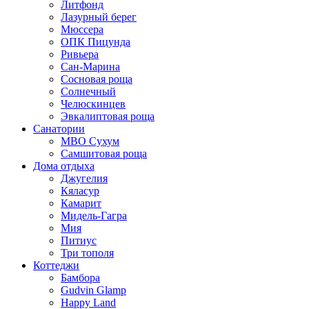
Литфонд
Лазурный берег
Мюссера
ОПК Пицунда
Ривьера
Сан-Марина
Сосновая роща
Солнечный
Челюскинцев
Эвкалиптовая роща
Санатории
МВО Сухум
Самшитовая роща
Дома отдыха
Джугелия
Кяласур
Камарит
Мидель-Гагра
Мия
Питиус
Три тополя
Коттеджи
Бамбора
Gudvin Glamp
Happy Land