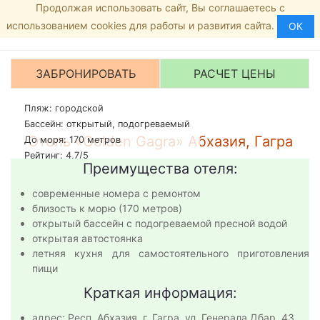
Продолжая использовать сайт, Вы соглашаетесь с
Главная страница
8 (800) 555-35-46
МЕНЮ
использованием cookies для работы и развития сайта.
Гостиницы
ОК
Рейтинг:
0
/5 -
0
голосов
Голден Гагра
ЗАБРОНИРОВАТЬ
РАСЧЕТ ЦЕНЫ
Пляж: городской
Бассейн: открытый, подогреваемый
Отель «Golden Gagra» Абхазия, Гагра
До моря: 170 метров
Рейтинг: 4,7/5
Преимущества отеля:
современные номера с ремонтом
близость к морю (170 метров)
открытый бассейн с подогреваемой пресной водой
открытая автостоянка
летняя кухня для самостоятельного приготовления
пищи
Краткая информация:
адрес: Респ. Абхазия, г. Гагра, ул. Генерала Дбар, 43