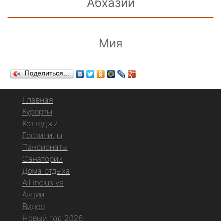
Абхазии
Мия
Поделиться…
Главная
Курорты
Коттеджи
Гостиницы
Пансионаты
Санатории
Дома отдыха
All inclusive
Акции
Видео
Новый год 2026