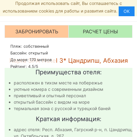
Продолжая использовать сайт, Вы соглашаетесь с
Главная страница
8 (800) 555-35-46
МЕНЮ
использованием cookies для работы и развития сайта.
Гостиницы
ОК
Рейтинг:
3.9
/5 -
7
голосов
Napra SPA hotel
ЗАБРОНИРОВАТЬ
РАСЧЕТ ЦЕНЫ
Пляж: собственный
Бассейн: открытый
Napra SPA Hotel 3* Цандрипш, Абхазия
До моря: 170 метров
Рейтинг: 4,5/5
Преимущества отеля:
расположен в тихом месте на побережье
уютные номера с современным дизайном
приветливый и опытный персонал
открытый бассейн с видом на море
термальная зона с русской и турецкой баней
Краткая информация:
адрес отеля: Респ. Абхазия, Гагрский р-н, п. Цандрипш,
ул. Октябрьская, д. 267