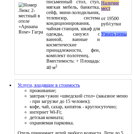
письменный стол, стул,
Наличие
мягкая мебель, банкетка,
мест
сейф, мини-холодильник,
телевизор, система
от 19500
кондиционирования,
руб/сутки
чайная станция, шкаф для
одежды, санузел с
Узнать цены
ванной, ванные и
косметические
принадлежности, фен,
комплект полотенец.
Вместимость:
+
Площадь:
2
40 м
Услуги, входящие в стоимость
проживание;
завтрак+ужин «шведский стол» (заказное меню
- при загрузке до 15 человек);
кофе, чай, сахар, кипяток - круглосуточно;
интернет Wi-Fi;
детская комната;
охраняемая парковка.
Отель принимает детей любого возраста. Дети до 5