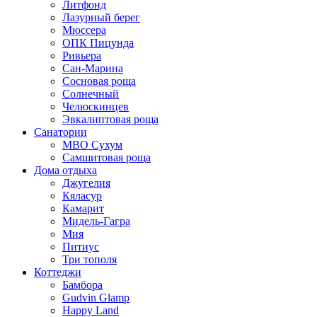
Литфонд
Лазурный берег
Мюссера
ОПК Пицунда
Ривьера
Сан-Марина
Сосновая роща
Солнечный
Челюскинцев
Эвкалиптовая роща
Санатории
МВО Сухум
Самшитовая роща
Дома отдыха
Джугелия
Кяласур
Камарит
Мидель-Гагра
Мия
Питиус
Три тополя
Коттеджи
Бамбора
Gudvin Glamp
Happy Land