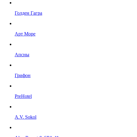
Голден Гагра
Арт Море
Апсны
Грифон
PreHotel
A.V. Sokol