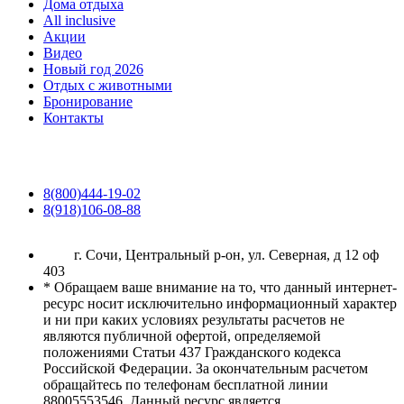
Дома отдыха
All inclusive
Акции
Видео
Новый год 2026
Отдых с животными
Бронирование
Контакты
8(800)444-19-02
8(918)106-08-88
г. Сочи, Центральный р-он, ул. Северная, д 12 оф
403
* Обращаем ваше внимание на то, что данный интернет-
ресурс носит исключительно информационный характер
и ни при каких условиях результаты расчетов не
являются публичной офертой, определяемой
положениями Статьи 437 Гражданского кодекса
Российской Федерации. За окончательным расчетом
обращайтесь по телефонам бесплатной линии
88005553546. Данный ресурс является