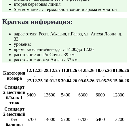
вторая береговая линия
Spa-комплекс с термальной зоной и арома комнатой
Краткая информация:
адрес отеля: Респ. Абхазия, г.Гагра, ул. Апсха Леона, д.
33
уровень:
время заселения/выезда: с 14:00/до 12:00
расстояние до а/п Сочи - 39 км
расстояние до ж/д Адлер - 37 км
12.12.25
28.12.25
11.01.26
01.05.26
10.05.26
01.06.26
Категория
-
-
-
-
-
-
номера
27.12.25
10.01.26
30.04.26
09.05.26
31.05.26
15.06.26
Стандарт
2-местный
5400
13600
5400
6300
6000
12800
б/балк 1
этаж
Стандарт
2-местный
без
5700
14000
5700
6700
6400
13200
балкона