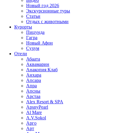
Видео
Новый год 2026
Экскурсионные туры
Статьи
Отдых с животными
Курорты
Пицунда
Гагра
Новый Афон
Сухум
Отели
Абаата
Аквамарин
Анакопия Клаб
Анхара
Апсара
Апра
Апсны
Арстаа
Alex Resort & SPA
ApsnyPearl
Al Mare
A.V.Sokol
Арго
Арт