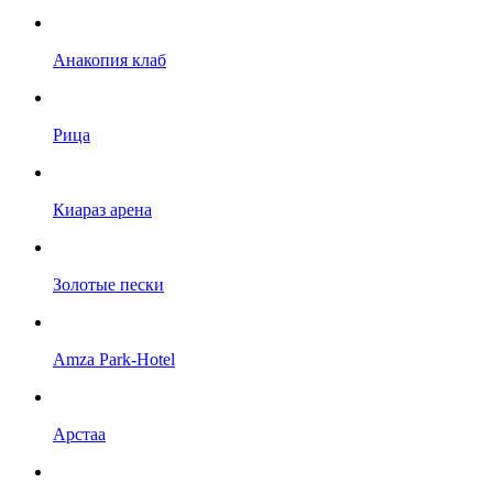
Анакопия клаб
Рица
Киараз арена
Золотые пески
Amza Park-Hotel
Арстаа