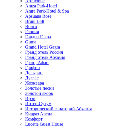
Арт Море
Amza Park-Hotel
Amra Park-Hotel & Spa
Apsuana Rose
Bruni Loft
Волга
Глория
Голден Гагра
Guma
Grand Hotel Gagra
Гранд отель Россия
Гранд отель Абхазия
Гранд Афон
Грифон
Дельфин
Дуглас
Жоэквара
Золотые пески
Золотой якорь
Ирэн
Интер-Сухум
Исторический санаторий Абхазия
Киараз Арена
Комфорт
Lucette Guest House