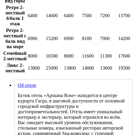
вид горы
Ретро 2-
местный
6400
14600
6400
7500
7200
13700
б/балк 1
этаж
Ретро 2-
местный с
6900
15200
6900
8100
7900
14200
балк вид
на море
Семейный
8000
16500
8000
11600
11300
17600
2-местный
Люкс 2-
13800
25000
13800
14000
13600
19500
местный
Об отеле
Бутик отель «Apsuana Rose» находится в центре
курорта Гагра, в шаговой доступности от основной
городской инфраструктуры и
достопримечтальностей. Отель имеет уникальный
интерьер и экстерьер, который отразился во всём.
Вас ожидает высокий уровень обслуживания,
стильные номера, изысканный ресторан авторской
кухни, современный Spa-комплекс с турецкой