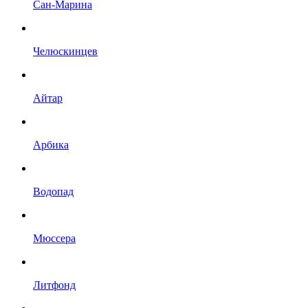
Сан-Марина
Челюскинцев
Айтар
Арбика
Водопад
Мюссера
Литфонд