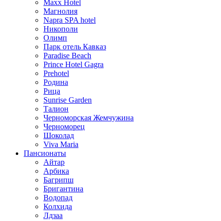
Maxx Hotel
Магнолия
Napra SPA hotel
Никополи
Олимп
Парк отель Кавказ
Paradise Beach
Prince Hotel Gagra
Prehotel
Родина
Рица
Sunrise Garden
Талион
Черноморская Жемчужина
Черноморец
Шоколад
Viva Maria
Пансионаты
Айтар
Арбика
Багрипш
Бригантина
Водопад
Колхида
Лдзаа